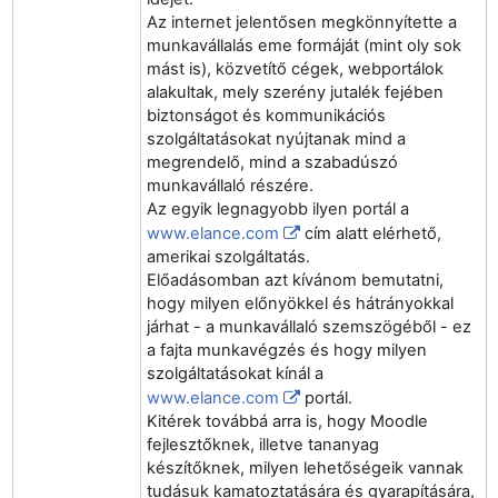
Az internet jelentősen megkönnyítette a
munkavállalás eme formáját (mint oly sok
mást is), közvetítő cégek, webportálok
alakultak, mely szerény jutalék fejében
biztonságot és kommunikációs
szolgáltatásokat nyújtanak mind a
megrendelő, mind a szabadúszó
munkavállaló részére.
Az egyik legnagyobb ilyen portál a
www.elance.com
cím alatt elérhető,
amerikai szolgáltatás.
Előadásomban azt kívánom bemutatni,
hogy milyen előnyökkel és hátrányokkal
járhat - a munkavállaló szemszögéből - ez
a fajta munkavégzés és hogy milyen
szolgáltatásokat kínál a
www.elance.com
portál.
Kitérek továbbá arra is, hogy Moodle
fejlesztőknek, illetve tananyag
készítőknek, milyen lehetőségeik vannak
tudásuk kamatoztatására és gyarapítására,