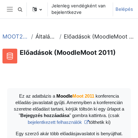
Tovább a fő tartalomhoz
Jelenleg vendégként van
Belépés
Keresési bemeneti adatok váltása
bejelentkezve
Oldalpanel
MOOT2011
Általános
Előadások (MoodleMoot 2011)
Előadások (MoodleMoot 2011)
Adatbázis
RSS-hírek ehhez a tevékenységhez
Ez az adatbázis a
Moodle
Moot 2011
konferencia
előadás-javaslatait gyűjti. Amennyiben a konferencián
szeretne előadást tartani, kérjük töltsön ki egy űrlapot a
"
Bejegyzés hozzáadása
" gombra kattintva. (csak
bejelentkezett felhasználók
tölthetik ki)
Egy szerző akár több előadásjavaslatot is benyújthat.