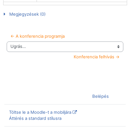
Megjegyzések (0)
← A konferencia programja
Ugrás...
Konferencia felhívás →
Jelenleg vendégként van bejelentkezve (
Belépés
)
Töltse le a Moodle-t a mobiljára
Áttérés a standard stílusra