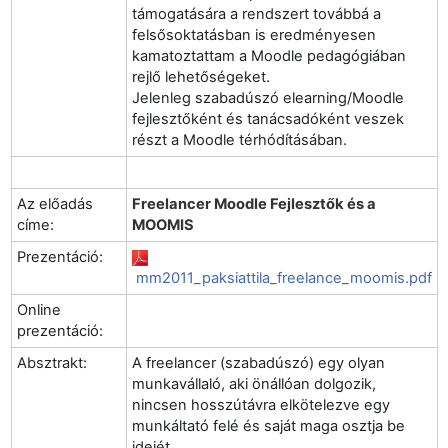
támogatására a rendszert továbbá a
felsősoktatásban is eredményesen
kamatoztattam a Moodle pedagógiában
rejlő lehetőségeket.
Jelenleg szabadúszó elearning/Moodle
fejlesztőként és tanácsadóként veszek
részt a Moodle térhódításában.
Az előadás
Freelancer Moodle Fejlesztők és a
címe:
MOOMIS
Prezentáció:
mm2011_paksiattila_freelance_moomis.pdf
Online
prezentáció:
Absztrakt:
A freelancer (szabadúszó) egy olyan
munkavállaló, aki önállóan dolgozik,
nincsen hosszútávra elkötelezve egy
munkáltató felé és saját maga osztja be
idejét.