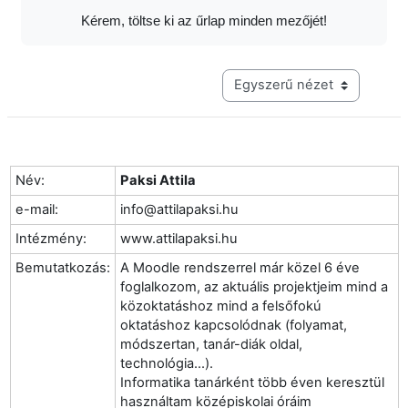
Kérem, töltse ki az űrlap minden mezőjét!
Harmadik szintű navigáció me
Név:
Paksi Attila
e-mail:
info@attilapaksi.hu
Intézmény:
www.attilapaksi.hu
Bemutatkozás:
A Moodle rendszerrel már közel 6 éve
foglalkozom, az aktuális projektjeim mind a
közoktatáshoz mind a felsőfokú
oktatáshoz kapcsolódnak (folyamat,
módszertan, tanár-diák oldal,
technológia...).
Informatika tanárként több éven keresztül
használtam középiskolai óráim