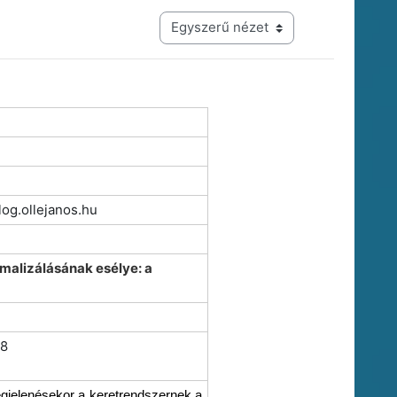
Harmadik szintű navigáció megtekintési módja
blog.ollejanos.hu
imalizálásának esélye: a
78
jelenésekor a keretrendszernek a 