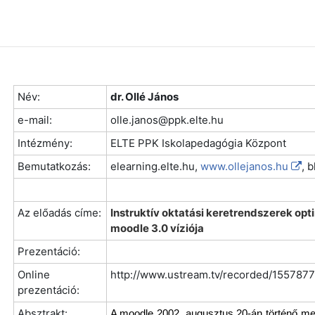
Név:
dr. Ollé János
e-mail:
olle.janos@ppk.elte.hu
Intézmény:
ELTE PPK Iskolapedagógia Központ
Bemutatkozás:
elearning.elte.hu,
www.ollejanos.hu
, 
Az előadás címe:
Instruktív oktatási keretrendszerek opt
moodle 3.0 víziója
Prezentáció:
Online
http://www.ustream.tv/recorded/155787
prezentáció:
Absztrakt:
A moodle 2002. augusztus 20-án történő meg