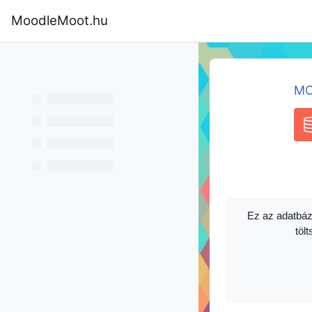
Tovább a fő tartalomhoz
MoodleMoot.hu
Kezdőoldal
Program
MoodleMoot
MO
A
Ez az adatbáz
tölt