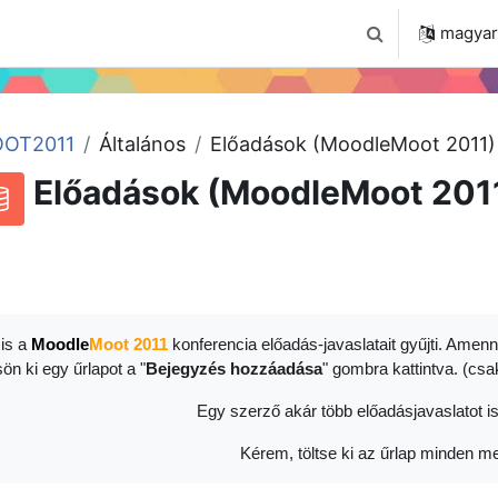
 2024
Tudástár
Regisztráció a portálon
magyar ‎
Keresési bemenet
OT2011
Általános
Előadások (MoodleMoot 2011)
Előadások (MoodleMoot 201
RSS-hírek ehhez a tevékenységhez
datbázis
is a
Moodle
Moot 2011
konferencia előadás-javaslatait gyűjti. Amenn
sön ki egy űrlapot a "
Bejegyzés hozzáadása
" gombra kattintva. (cs
Egy szerző akár több előadásjavaslatot is
Kérem, töltse ki az űrlap minden me