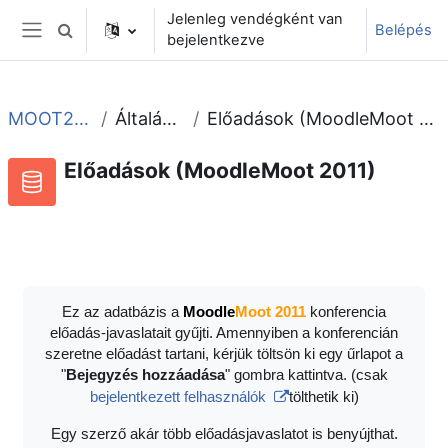
Tovább a fő tartalomhoz
Jelenleg vendégként van
Belépés
Keresési bemeneti adatok váltása
bejelentkezve
Oldalpanel
MOOT2011
Általános
Előadások (MoodleMoot 2011)
Előadások (MoodleMoot 2011)
Adatbázis
RSS-hírek ehhez a tevékenységhez
Ez az adatbázis a
Moodle
Moot 2011
konferencia
előadás-javaslatait gyűjti. Amennyiben a konferencián
szeretne előadást tartani, kérjük töltsön ki egy űrlapot a
"
Bejegyzés hozzáadása
" gombra kattintva. (csak
bejelentkezett felhasználók
tölthetik ki)
Egy szerző akár több előadásjavaslatot is benyújthat.