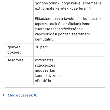
gondolkodunk, hogy kell-e, érdemes-e
ezt formális keretek közé terelni?
Előadásomban a távoktatási kurzusaink
tapasztalatait és az általunk ismert
internetes tanárközösségek
kapcsolódási pontjait szeretném
bemutatni.
Igényelt
30 perc
időkeret:
Besorolás:
közoktatás
szakképzés
módszertan
konnektivizmus
ePortfólió
Megjegyzések (0)