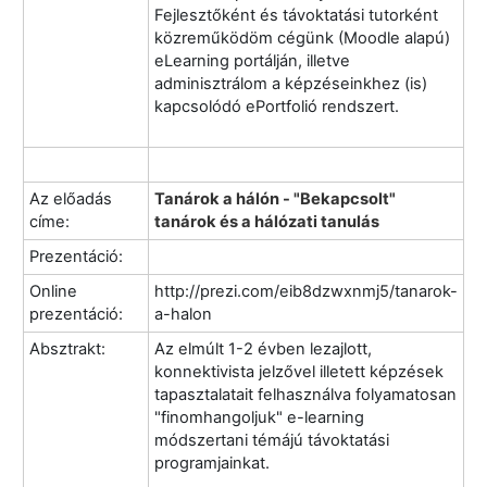
Fejlesztőként és távoktatási tutorként
közreműködöm cégünk (Moodle alapú)
eLearning portálján, illetve
adminisztrálom a képzéseinkhez (is)
kapcsolódó ePortfolió rendszert.
Az előadás
Tanárok a hálón - "Bekapcsolt"
címe:
tanárok és a hálózati tanulás
Prezentáció:
Online
http://prezi.com/eib8dzwxnmj5/tanarok-
prezentáció:
a-halon
Absztrakt:
Az elmúlt 1-2 évben lezajlott,
konnektivista jelzővel illetett képzések
tapasztalatait felhasználva folyamatosan
"finomhangoljuk" e-learning
módszertani témájú távoktatási
programjainkat.