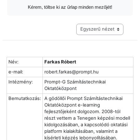
Kérem, töltse ki az űrlap minden mezőjét!
Harmadik szintű navigáció me
Név:
Farkas Róbert
e-mail:
robert.farkas@prompt.hu
Intézmény:
Prompt-G Számítástechnikai
Oktatóközpont
Bemutatkozás:
A gödöllői Prompt Számítástechnikai
Oktatóközpont e-learning
fejlesztőjeként dolgozom. 2008-tól
részt vettem a Tenegen képzési modell
kidolgozásában, a kapcsolódó oktatási
platform kialakításában, valamint a
kísérleti képzés lebonyolításában.