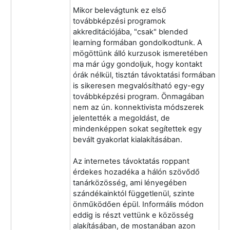
Mikor belevágtunk ez első
továbbképzési programok
akkreditációjába, "csak" blended
learning formában gondolkodtunk. A
mögöttünk álló kurzusok ismeretében
ma már úgy gondoljuk, hogy kontakt
órák nélkül, tisztán távoktatási formában
is sikeresen megvalósítható egy-egy
továbbképzési program. Önmagában
nem az ún. konnektivista módszerek
jelentették a megoldást, de
mindenképpen sokat segítettek egy
bevált gyakorlat kialakításában.
Az internetes távoktatás roppant
érdekes hozadéka a hálón szövődő
tanárközösség, ami lényegében
szándékainktól függetlenül, szinte
önműködően épül. Informális módon
eddig is részt vettünk e közösség
alakításában, de mostanában azon