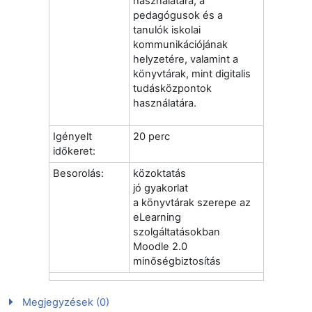
használatára, a
pedagógusok és a
tanulók iskolai
kommunikációjának
helyzetére, valamint a
könyvtárak, mint digitalis
tudásközpontok
használatára.
Igényelt
20 perc
időkeret:
Besorolás:
közoktatás
jó gyakorlat
a könyvtárak szerepe az
eLearning
szolgáltatásokban
Moodle 2.0
minőségbiztosítás
Megjegyzések (0)