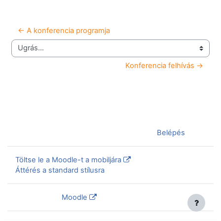
← A konferencia programja
Ugrás...
Konferencia felhívás →
Jelenleg vendégként van bejelentkezve (
Belépés
)
Töltse le a Moodle-t a mobiljára
Áttérés a standard stílusra
Szolgáltatja a
Moodle