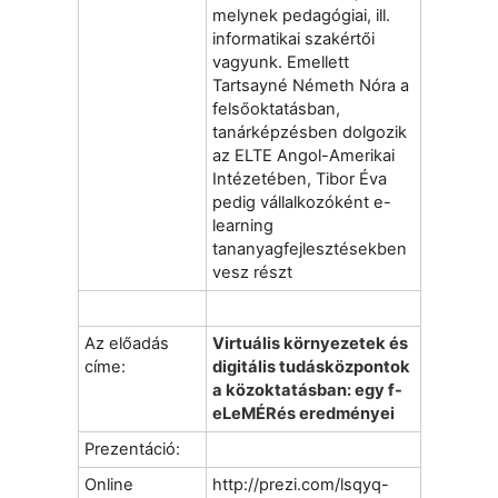
melynek pedagógiai, ill.
informatikai szakértői
vagyunk. Emellett
Tartsayné Németh Nóra a
felsőoktatásban,
tanárképzésben dolgozik
az ELTE Angol-Amerikai
Intézetében, Tibor Éva
pedig vállalkozóként e-
learning
tananyagfejlesztésekben
vesz részt
Az előadás
Virtuális környezetek és
címe:
digitális tudásközpontok
a közoktatásban: egy f-
eLeMÉRés eredményei
Prezentáció:
Online
http://prezi.com/lsqyq-