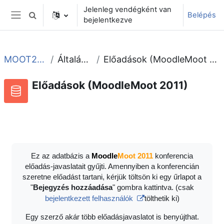
Tovább a fő tartalomhoz
Jelenleg vendégként van
Belépés
Keresési bemeneti adatok váltása
bejelentkezve
Oldalpanel
MOOT2011
Általános
Előadások (MoodleMoot 2011)
Előadások (MoodleMoot 2011)
Adatbázis
RSS-hírek ehhez a tevékenységhez
Ez az adatbázis a
Moodle
Moot 2011
konferencia
előadás-javaslatait gyűjti. Amennyiben a konferencián
szeretne előadást tartani, kérjük töltsön ki egy űrlapot a
"
Bejegyzés hozzáadása
" gombra kattintva. (csak
bejelentkezett felhasználók
tölthetik ki)
Egy szerző akár több előadásjavaslatot is benyújthat.