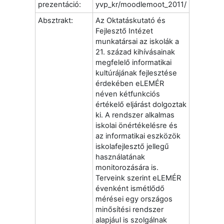
prezentáció:
yvp_kr/moodlemoot_2011/
Absztrakt:
Az Oktatáskutató és
Fejlesztő Intézet
munkatársai az
iskolák a
21. század kihívásainak
megfelelő informatikai
kultúrájának fejlesztése
érdekében eLEMÉR
néven kétfunkciós
értékelő eljárást dolgoztak
ki. A rendszer alkalmas
iskolai önértékelésre és
az informatikai eszközök
iskolafejlesztő jellegű
használatának
monitorozására is.
Terveink szerint eLEMÉR
évenként ismétlődő
mérései egy országos
minősítési rendszer
alapjául is szolgálnak