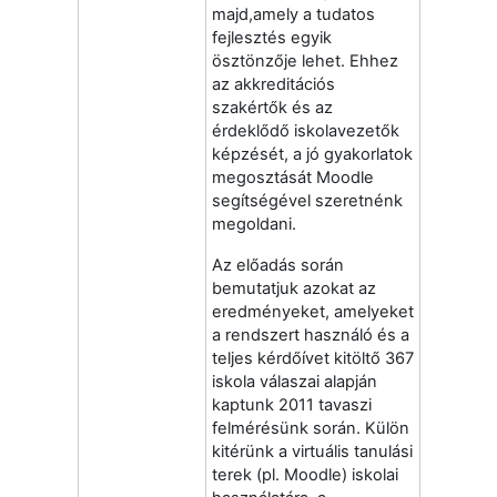
majd,amely a tudatos
fejlesztés egyik
ösztönzője lehet.
Ehhez
az akkreditációs
szakértők
és
az
érdeklődő iskolavezetők
képzését, a jó gyakorlatok
megosztását Moodle
segítségével szeretnénk
megoldani.
Az előadás során
bemutatjuk azokat az
eredményeket, amelyeket
a rendszert használó és a
teljes kérdőívet kitöltő 367
iskola válaszai alapján
kaptunk 2011 tavaszi
felmérésünk során. Külön
kitérünk a virtuális tanulási
terek (pl. Moodle) iskolai