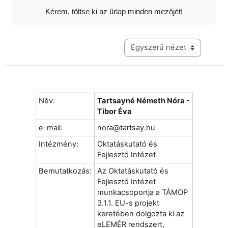
Kérem, töltse ki az űrlap minden mezőjét!
Harmadik szintű navigáció me
Név:
Tartsayné Németh Nóra -
Tibor Éva
e-mail:
nora@tartsay.hu
Intézmény:
Oktatáskutató és
Fejlesztő Intézet
Bemutatkozás:
Az Oktatáskutató és
Fejlesztő Intézet
munkacsoportja a TÁMOP
3.1.1. EU-s projekt
keretében dolgozta ki az
eLEMÉR rendszert,