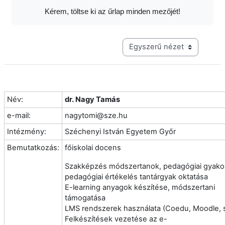
Kérem, töltse ki az űrlap minden mezőjét!
Harmadik szintű navigáció me
Név:
dr. Nagy Tamás
e-mail:
nagytomi@sze.hu
Intézmény:
Széchenyi István Egyetem Győr
Bemutatkozás:
főiskolai docens
Szakképzés módszertanok, pedagógiai gyakor
pedagógiai értékelés tantárgyak oktatása
E-learning anyagok készítése, módszertani
támogatása
LMS rendszerek használata (Coedu, Moodle, s
Felkészítések vezetése az e-