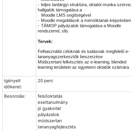
-
teljes tantárgyi struktúra, oktatói munka szerv
hallgatók támogatása a
Moodle LMS segítségével
-
Moodle megoldások a mérnöktanár-képzésben
-
TÁMOP pályázatok támogatása a Moodle
rendszerrel, stb.
Tervek:
Felhasználói céloknak és tudásnak megfelelő e-
tananyagszerkesztők beszerzése
Módszertani felkészítés az e-learning, blended
learning területein az egyetemi oktatók számára
Igényelt
20 perc
időkeret:
Besorolás:
felsőoktatás
esettanulmány
jó gyakorlat
pályázatok
módszertan
tananyagfejlesztés