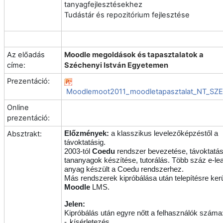
tanyagfejlesztésekhez
Tudástár és repozitórium fejlesztése
Az előadás
Moodle megoldások és tapasztalatok a
címe:
Széchenyi István Egyetemen
Prezentáció:
Moodlemoot2011_moodletapasztalat_NT_SZE
Online
prezentáció:
Absztrakt:
Előzmények:
a klasszikus levelezőképzéstől a
távoktatásig.
2003-tól
Coedu
rendszer bevezetése, távoktatás
tananyagok készítése, tutorálás.
Több száz e-lea
anyag készült a Coedu rendszerhez.
Más rendszerek kipróbálása után telepítésre kerü
Moodle
LMS.
Jelen:
Kipróbálás után egyre nőtt a felhasználók száma
-
kísérletezés