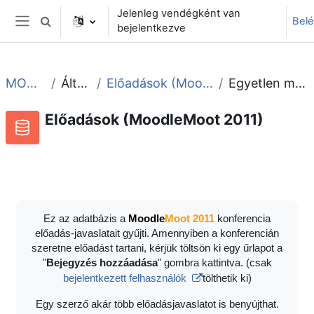
Tovább a fő tartalomhoz
Jelenleg vendégként van
Bel
Keresési bemeneti adatok váltása
bejelentkezve
Oldalpanel
MOOT2011
Általános
Előadások (MoodleMoot 2011)
Egyetlen megtekintése
Előadások (MoodleMoot 2011)
Adatbázis
RSS-hírek ehhez a tevékenységhez
Ez az adatbázis a
Moodle
Moot 2011
konferencia
előadás-javaslatait gyűjti. Amennyiben a konferencián
szeretne előadást tartani, kérjük töltsön ki egy űrlapot a
"
Bejegyzés hozzáadása
" gombra kattintva. (csak
bejelentkezett felhasználók
tölthetik ki)
Egy szerző akár több előadásjavaslatot is benyújthat.