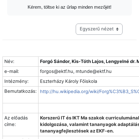
Kérem, töltse ki az űrlap minden mezőjét!
Harmadik szintű navigáció me
Név:
Forgó Sándor, Kis-Tóth Lajos, Lengyelné dr.
e-mail:
forgos@ektf.hu, mtunde@ektf.hu
Intézmény:
Eszterházy Károly Főiskola
Bemutatkozás:
http://hu.wikipedia.org/wiki/Forg%C3%B3_S
Az előadás
Korszerű IT és IKT Ma szakok curriculumána
címe:
kidolgozása, valamint tananyagok adaptálá
tananyagfejlesztések az EKF-en.