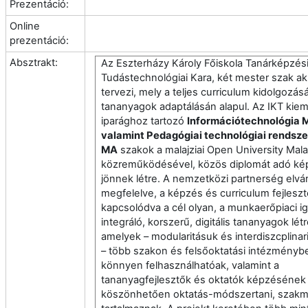
Prezentáció:
Online
prezentáció:
Absztrakt:
Az Eszterházy Károly Főiskola
Tanárképzési
Tudástechnológiai Kara, két mester szak ak
tervezi, mely a teljes curriculum kidolgozás
tananyagok adaptálásán alapul.
Az IKT kiem
iparághoz tartozó
Információtechnológia 
valamint Pedagógiai technológiai rendsz
MA
szakok
a malajziai Open University Mala
közreműködésével, közös diplomát adó ké
jönnek létre. A nemzetközi partnerség elvár
megfelelve, a
képzés és curriculum fejlesz
kapcsolódva a cél olyan, a munkaerőpiaci i
integráló, korszerű, digitális tananyagok lé
amelyek – modularitásuk és interdiszcplinar
– több szakon és felsőoktatási intézménybe
könnyen felhasználhatóak, valamint a
tananyagfejlesztők és oktatók képzésének
köszönhetően oktatás-módszertani, szakma