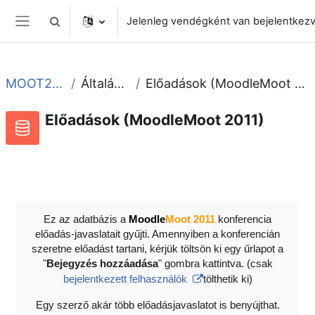
Tovább a fő tartalomhoz
Jelenleg vendégként van bejelentkez
Keresési bemeneti adatok váltása
Oldalpanel
MOOT2011
Általános
Előadások (MoodleMoot 2011)
Előadások (MoodleMoot 2011)
Adatbázis
RSS-hírek ehhez a tevékenységhez
Ez az adatbázis a
Moodle
Moot 2011
konferencia
előadás-javaslatait gyűjti. Amennyiben a konferencián
szeretne előadást tartani, kérjük töltsön ki egy űrlapot a
"
Bejegyzés hozzáadása
" gombra kattintva. (csak
bejelentkezett felhasználók
tölthetik ki)
Egy szerző akár több előadásjavaslatot is benyújthat.