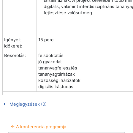
tartalmaznak. A projekt keretében több min
digitális, valamint interdiszciplináris tananya
fejlesztése valósul meg.
Igényelt
15 perc
időkeret:
Besorolás:
felsőoktatás
jó gyakorlat
tananyagfejlesztés
tananyagtárházak
közösségi hálózatok
digitális írástudás
Megjegyzések (0)
← A konferencia programja