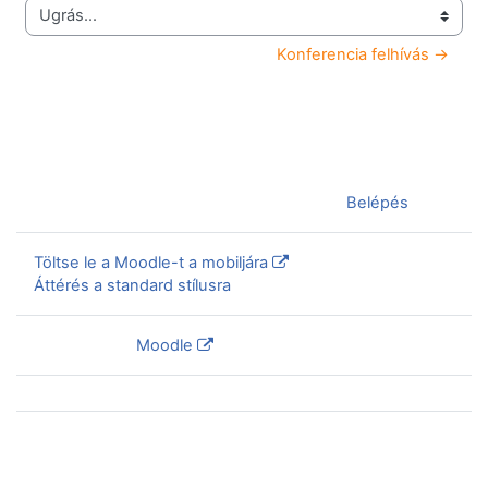
Ugrás...
Konferencia felhívás →
Jelenleg vendégként van bejelentkezve (
Belépés
)
Töltse le a Moodle-t a mobiljára
Áttérés a standard stílusra
Szolgáltatja a
Moodle