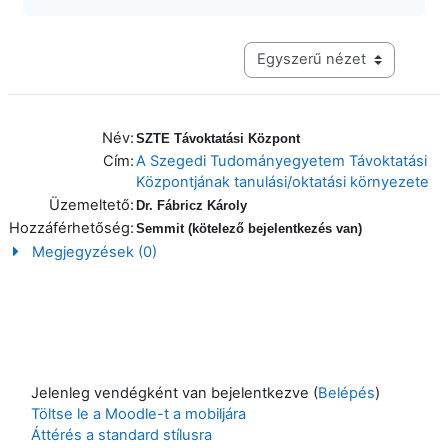
Harmadik szintű navigáció me
Név:
SZTE Távoktatási Központ
Cím:
A Szegedi Tudományegyetem Távoktatási
Központjának tanulási/oktatási környezete
Üzemeltető:
Dr. Fábricz Károly
Hozzáférhetőség:
Semmit (kötelező bejelentkezés van)
Megjegyzések (0)
Jelenleg vendégként van bejelentkezve (
Belépés
)
Töltse le a Moodle-t a mobiljára
Áttérés a standard stílusra