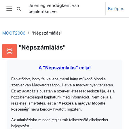
Tovább a fő tartalomhoz
Jelenleg vendégként van
Belépés
Keresési bemeneti adatok váltása
bejelentkezve
Oldalpanel
MOOT2006
"Népszámlálás"
"Népszámlálás"
A "Népszámlálás" célja!
Felvetődött, hogy fel kellene mérni hány működő Moodle
szerver van Magyarországon, illetve a magyar nyelvterületen.
Ez az adatbázis pusztán a szerver létezését regisztrálja, és a
hozzáférhetőségről kaphatunk még információt. Nem célja a
részletes ismertetés, ezt a "
Mekkora a magyar Moodle
közösség
" nevű kérdőiv hivatott rögzíteni.
Az adatbázisba minden regisztrált felhasználó elhelyezhet
bejegyzést.