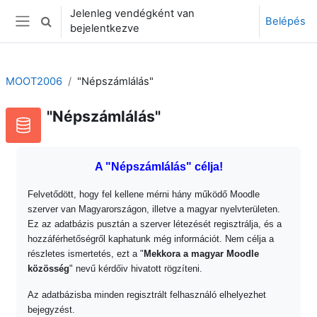
Tovább a fő tartalomhoz
Jelenleg vendégként van
Belépés
Keresési bemeneti adatok váltása
bejelentkezve
Oldalpanel
MOOT2006
"Népszámlálás"
"Népszámlálás"
A "Népszámlálás" célja!
Felvetődött, hogy fel kellene mérni hány működő Moodle
szerver van Magyarországon, illetve a magyar nyelvterületen.
Ez az adatbázis pusztán a szerver létezését regisztrálja, és a
hozzáférhetőségről kaphatunk még információt. Nem célja a
részletes ismertetés, ezt a "
Mekkora a magyar Moodle
közösség
" nevű kérdőiv hivatott rögzíteni.
Az adatbázisba minden regisztrált felhasználó elhelyezhet
bejegyzést.