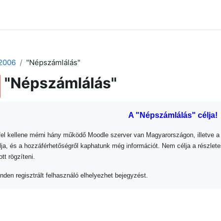
 2024
Tudástár
Regisztráció a portálon
2006
"Népszámlálás"
"Népszámlálás"
A "Népszámlálás" célja!
 fel kellene mérni hány működő Moodle szerver van Magyarországon, illetve a
álja, és a hozzáférhetőségről kaphatunk még információt. Nem célja a részlete
tt rögzíteni.
den regisztrált felhasználó elhelyezhet bejegyzést.