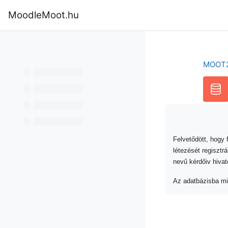
Tovább a fő tartalomhoz
MoodleMoot.hu
Kezdőoldal
Program
MoodleMoot
MOOT
Felvetődött, hogy
létezését regisztr
nevű kérdőiv hivato
Az adatbázisba min