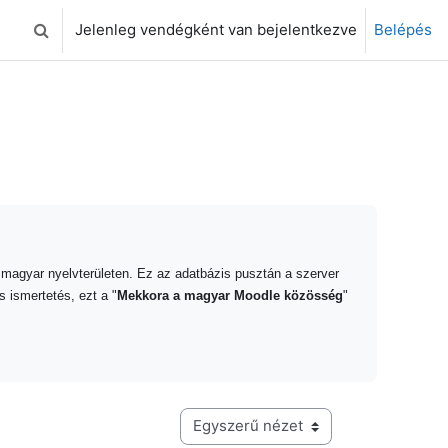
Jelenleg vendégként van bejelentkezve
Belépés
Keresési bemeneti adatok váltása
 magyar nyelvterületen. Ez az adatbázis pusztán a szerver
s ismertetés, ezt a "
Mekkora a magyar Moodle közösség
"
Harmadik szintű navigáció megtekintési módja