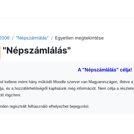
 2024
Tudástár
Regisztráció a portálon
2006
"Népszámlálás"
Egyetlen megtekintése
"Népszámlálás"
A "Népszámlálás" célja!
 fel kellene mérni hány működő Moodle szerver van Magyarországon, illetve a
álja, és a hozzáférhetőségről kaphatunk még információt. Nem célja a részlete
tt rögzíteni.
den regisztrált felhasználó elhelyezhet bejegyzést.