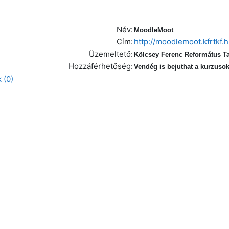
Név:
MoodleMoot
Cím:
http://moodlemoot.kfrtkf.
Üzemeltető:
Kölcsey Ferenc Református Ta
Hozzáférhetőség:
Vendég is bejuthat a kurzuso
 (0)