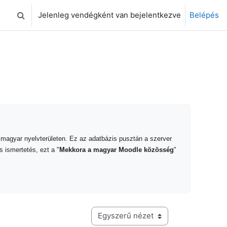
Jelenleg vendégként van bejelentkezve
Belépés
Keresési bemeneti adatok váltása
 magyar nyelvterületen. Ez az adatbázis pusztán a szerver
s ismertetés, ezt a "
Mekkora a magyar Moodle közösség
"
Harmadik szintű navigáció megtekintési módja