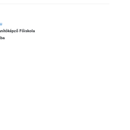
hu
nítóképző Főiskola
kba