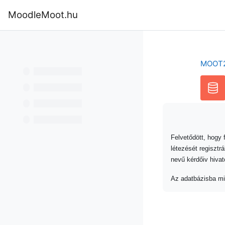
Tovább a fő tartalomhoz
MoodleMoot.hu
Kezdőoldal
Program
MoodleMoot
MOOT
Felvetődött, hogy
létezését regisztr
nevű kérdőiv hivato
Az adatbázisba min