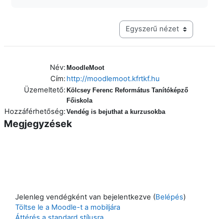
Harmadik szintű navigáció me
Név:
MoodleMoot
Cím:
http://moodlemoot.kfrtkf.hu
Üzemeltető:
Kölcsey Ferenc Református Tanítóképző
Főiskola
Hozzáférhetőség:
Vendég is bejuthat a kurzusokba
Megjegyzések
Jelenleg vendégként van bejelentkezve (
Belépés
)
Töltse le a Moodle-t a mobiljára
Áttérés a standard stílusra