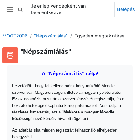
Tovább a fő tartalomhoz
Jelenleg vendégként van
Belépés
Keresési bemeneti adatok váltása
bejelentkezve
Oldalpanel
MOOT2006
"Népszámlálás"
Egyetlen megtekintése
"Népszámlálás"
A "Népszámlálás" célja!
Felvetődött, hogy fel kellene mérni hány működő Moodle
szerver van Magyarországon, illetve a magyar nyelvterületen.
Ez az adatbázis pusztán a szerver létezését regisztrálja, és a
hozzáférhetőségről kaphatunk még információt. Nem célja a
részletes ismertetés, ezt a "
Mekkora a magyar Moodle
közösség
" nevű kérdőiv hivatott rögzíteni.
Az adatbázisba minden regisztrált felhasználó elhelyezhet
bejegyzést.