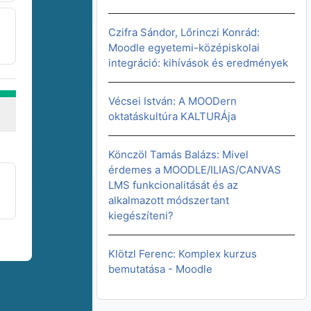
Czifra Sándor, Lőrinczi Konrád:
Moodle egyetemi-középiskolai
integráció: kihívások és eredmények
Vécsei István: A MOODern
oktatáskultúra KALTURÁja
Könczöl Tamás Balázs: Mivel
érdemes a MOODLE/ILIAS/CANVAS
LMS funkcionalitását és az
s
alkalmazott módszertant
kiegészíteni?
Klötzl Ferenc: Komplex kurzus
bemutatása - Moodle