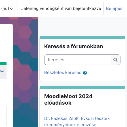
(hu)‎
Jelenleg vendégként van bejelentkezve
Belépés
i adatok váltása
Keresés a fórumokban kihagyása
Keresés a fórumokban
Keresés
Kere
sa
Részletes keresés
MoodleMoot 2024 előadások kihagyása
MoodleMoot 2024
előadások
Dr. Fazekas Zsolt: Évközi tesztek
eredményeinek elemzése