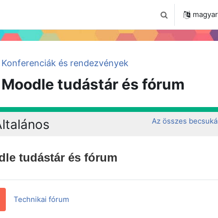
 2024
Tudástár
Regisztráció a portálon
magyar ‎
Keresési bemenet
Konferenciák és rendezvények
Moodle tudástár és fórum
a ismertetése
Az összes becsuká
ltalános
le tudástár és fórum
Technikai fórum