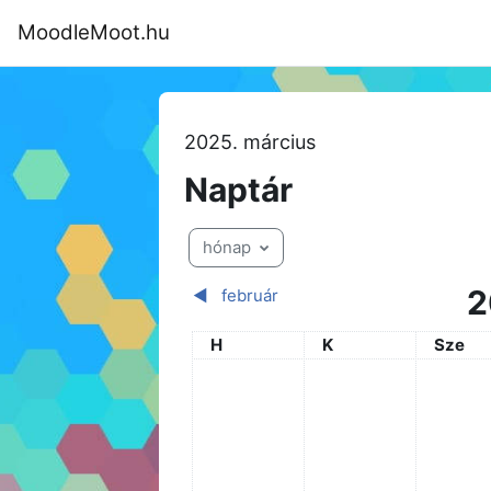
Tovább a fő tartalomhoz
MoodleMoot.hu
Kezdőoldal
Program
MoodleMoot
2025. március
Naptár
hónap
2
◀︎
február
Hétfő
Kedd
Szerda
H
K
Sze