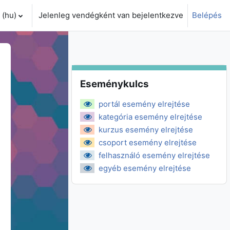
(hu)‎
Jelenleg vendégként van bejelentkezve
Belépés
i adatok váltása
Eseménykulcs kihagyása
Eseménykulcs
portál esemény elrejtése
kategória esemény elrejtése
kurzus esemény elrejtése
csoport esemény elrejtése
felhasználó esemény elrejtése
egyéb esemény elrejtése
szombat
 március, 2., vasárnap