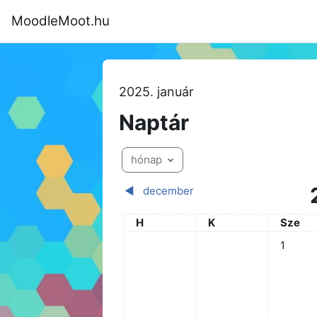
Tovább a fő tartalomhoz
MoodleMoot.hu
Kezdőoldal
Program
MoodleMoot
2025. január
Naptár
hónap
◀︎
december
Hétfő
Kedd
Szerda
H
K
Sze
Nincs ese
1