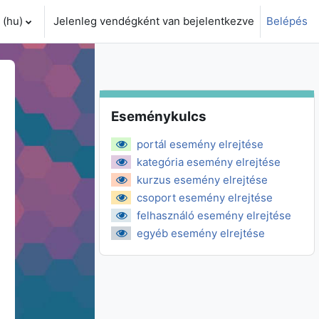
(hu)‎
Jelenleg vendégként van bejelentkezve
Belépés
i adatok váltása
Eseménykulcs kihagyása
Eseménykulcs
portál esemény elrejtése
kategória esemény elrejtése
kurzus esemény elrejtése
csoport esemény elrejtése
felhasználó esemény elrejtése
egyéb esemény elrejtése
zombat
január, 5., vasárnap