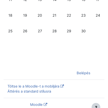
Nincs esemény, november, 18., hétfő
Nincs esemény, november, 19., kedd
Nincs esemény, november, 20., szerda
Nincs esemény, november, 21., cs
Nincs esemény, november
Nincs esemény, 
Nincs e
18
19
20
21
22
23
24
Nincs esemény, november, 25., hétfő
Nincs esemény, november, 26., kedd
Nincs esemény, november, 27., szerda
Nincs esemény, november, 28., cs
Nincs esemény, november
Nincs esemény, 
25
26
27
28
29
30
Jelenleg vendégként van bejelentkezve (
Belépés
)
Töltse le a Moodle-t a mobiljára
Áttérés a standard stílusra
Szolgáltatja a
Moodle