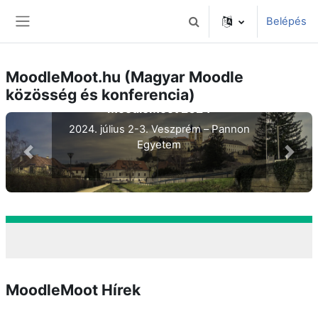
Tovább a fő tartalomhoz
Belépés
Keresési bemeneti adatok 
Oldalpanel
MoodleMoot.hu (Magyar Moodle
közösség és konferencia)
MoodleMoot 2024
Pannon
2024. július 2-3. Veszprém –
Egyetem
prev
next
MoodleMoot Hírek