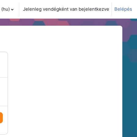
(hu)‎
Jelenleg vendégként van bejelentkezve
Belépés
i adatok váltása