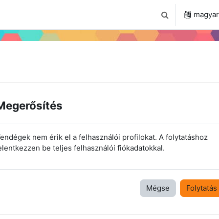
 2024
Tudástár
Regisztráció a portálon
magyar ‎
Keresési bemenet
Megerősítés
endégek nem érik el a felhasználói profilokat. A folytatáshoz
elentkezzen be teljes felhasználói fiókadatokkal.
Mégse
Folytatás