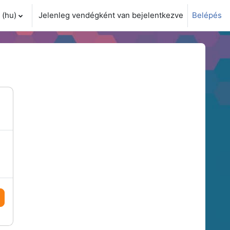
(hu)‎
Jelenleg vendégként van bejelentkezve
Belépés
i adatok váltása