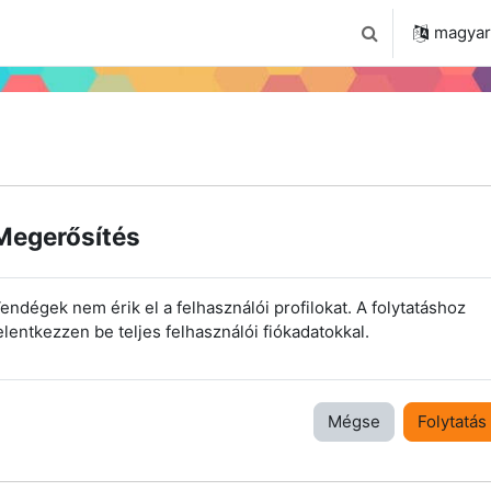
 2024
Tudástár
Regisztráció a portálon
magyar ‎
Keresési bemenet
Megerősítés
endégek nem érik el a felhasználói profilokat. A folytatáshoz
elentkezzen be teljes felhasználói fiókadatokkal.
Mégse
Folytatás