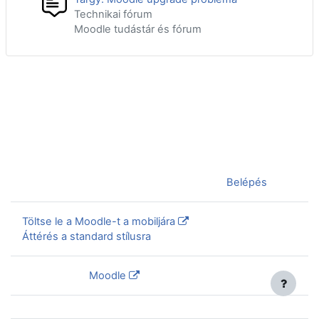
Technikai fórum
Moodle tudástár és fórum
Jelenleg vendégként van bejelentkezve (
Belépés
)
Töltse le a Moodle-t a mobiljára
Áttérés a standard stílusra
Szolgáltatja a
Moodle