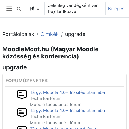
Tovább a fő tartalomhoz
Jelenleg vendégként van
Belépés
Keresési bemeneti adatok váltása
bejelentkezve
Oldalpanel
Portáloldalak
Címkék
upgrade
MoodleMoot.hu (Magyar Moodle
közösség és konferencia)
upgrade
FÓRUMÜZENETEK
Tárgy: Moodle 4.0+ frissítés után hiba
Technikai fórum
Moodle tudástár és fórum
Tárgy: Moodle 4.0+ frissítés után hiba
Technikai fórum
Moodle tudástár és fórum
Tárgy: Moodle upgrade probléma