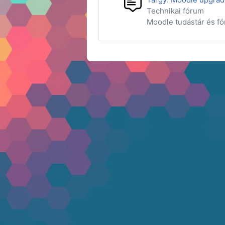
Technikai fórum
Moodle tudástár és f