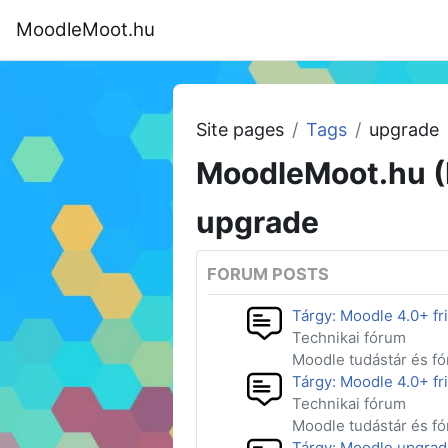
Skip to main content
MoodleMoot.hu
Home
Program
MoodleMoot 202
Site pages
Tags
upgrade
MoodleMoot.hu (
upgrade
FORUM POSTS
Tárgy: Moodle 4.0+ fri
Technikai fórum
Moodle tudástár és f
Tárgy: Moodle 4.0+ fri
Technikai fórum
Moodle tudástár és f
Tárgy: Moodle upgra