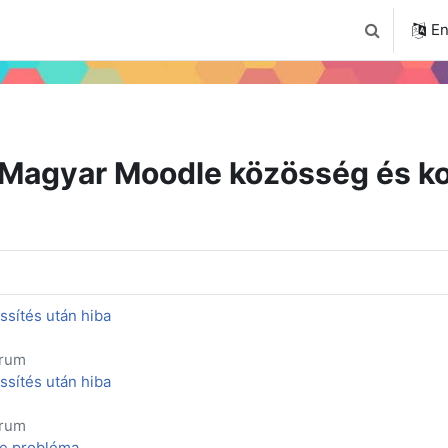
4
Tudástár
Regisztráció a portálon
En
Toggle sear
Magyar Moodle közösség és ko
ssítés után hiba
órum
ssítés után hiba
órum
de probléma