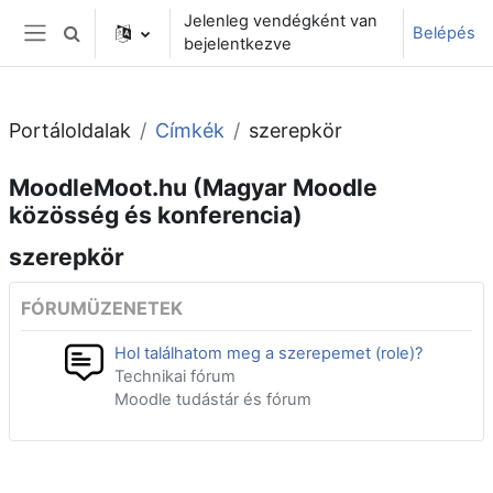
Tovább a fő tartalomhoz
Jelenleg vendégként van
Belépés
Keresési bemeneti adatok váltása
bejelentkezve
Oldalpanel
Portáloldalak
Címkék
szerepkör
MoodleMoot.hu (Magyar Moodle
közösség és konferencia)
szerepkör
FÓRUMÜZENETEK
Hol találhatom meg a szerepemet (role)?
Technikai fórum
Moodle tudástár és fórum