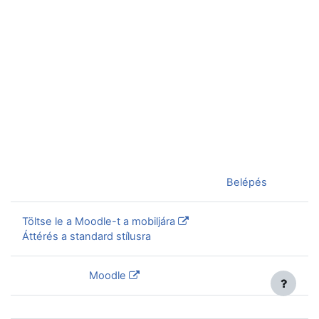
Jelenleg vendégként van bejelentkezve (
Belépés
)
Töltse le a Moodle-t a mobiljára
Áttérés a standard stílusra
Szolgáltatja a
Moodle