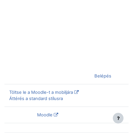
Jelenleg vendégként van bejelentkezve (
Belépés
)
Töltse le a Moodle-t a mobiljára
Áttérés a standard stílusra
Szolgáltatja a
Moodle