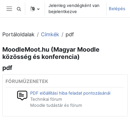
Tovább a fő tartalomhoz
Jelenleg vendégként van
Belépés
Keresési bemeneti adatok váltása
bejelentkezve
Oldalpanel
Portáloldalak
Címkék
pdf
MoodleMoot.hu (Magyar Moodle
közösség és konferencia)
pdf
FÓRUMÜZENETEK
PDF előállítási hiba feladat pontozásánál
Technikai fórum
Moodle tudástár és fórum