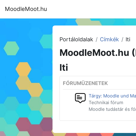
Tovább a fő tartalomhoz
MoodleMoot.hu
Kezdőoldal
Program
MoodleMoot
Portáloldalak
Címkék
lti
MoodleMoot.hu (
lti
FÓRUMÜZENETEK
Tárgy: Moodle und Ma
Technikai fórum
Moodle tudástár és f