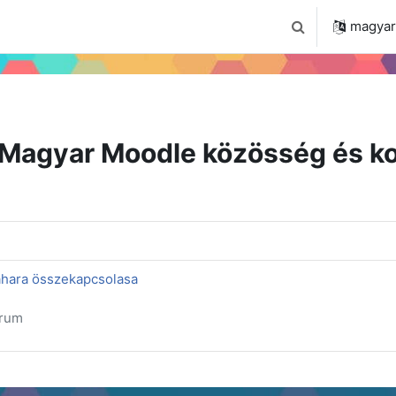
 2024
Tudástár
Regisztráció a portálon
magyar ‎
Keresési bemenet
Magyar Moodle közösség és ko
hara összekapcsolasa
órum