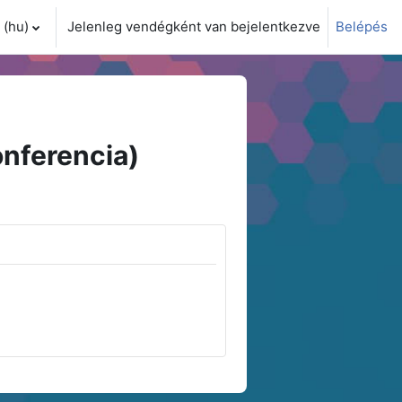
(hu)‎
Jelenleg vendégként van bejelentkezve
Belépés
i adatok váltása
nferencia)