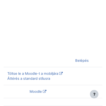
Jelenleg vendégként van bejelentkezve (
Belépés
)
Töltse le a Moodle-t a mobiljára
Áttérés a standard stílusra
Szolgáltatja a
Moodle