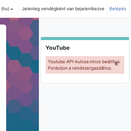
(hu)‎
Jelenleg vendégként van bejelentkezve
Belépés
i adatok váltása
YouTube kihagyása
YouTube
Youtube API-kulcsa nincs beállítva.
×
Forduljon a rendszergazdához.
Érte