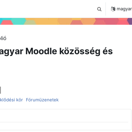
 2024
Tudástár
Regisztráció a portálon
magyar ‎
Keresési bemenet
lió
agyar Moodle közösség és
klődési kör
Fórumüzenetek