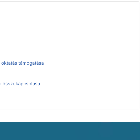
 oktatás támogatása
a összekapcsolasa