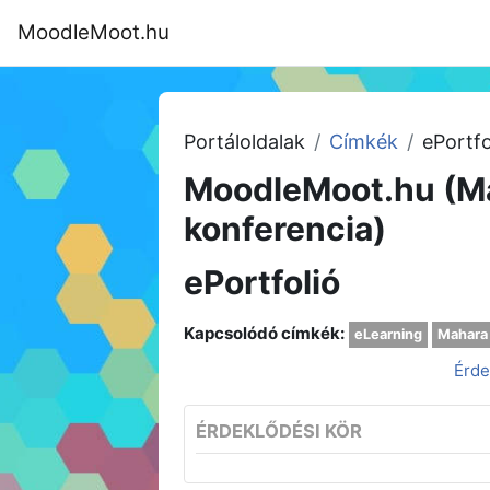
Tovább a fő tartalomhoz
MoodleMoot.hu
Kezdőoldal
Program
MoodleMoot
Portáloldalak
Címkék
ePortfo
MoodleMoot.hu (M
konferencia)
ePortfolió
Kapcsolódó címkék:
eLearning
Mahara
Érde
ÉRDEKLŐDÉSI KÖR