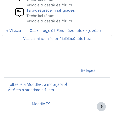
Moodle tudástár és fórum
Tárgy: regrade_final_grades
Technikai fórum
Moodle tudástár és fórum
Vissza
Csak megjelölt Fórumüzenetek kijelzése
Vissza minden "cron" jelölésű tételhez
Jelenleg vendégként van bejelentkezve (
Belépés
)
Töltse le a Moodle-t a mobiljára
Áttérés a standard stílusra
Szolgáltatja a
Moodle