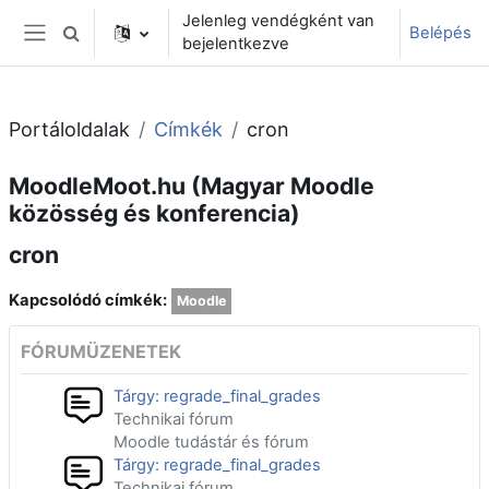
Tovább a fő tartalomhoz
Jelenleg vendégként van
Belépés
Keresési bemeneti adatok váltása
bejelentkezve
Oldalpanel
Portáloldalak
Címkék
cron
MoodleMoot.hu (Magyar Moodle
közösség és konferencia)
cron
Kapcsolódó címkék:
Moodle
FÓRUMÜZENETEK
Tárgy: regrade_final_grades
Technikai fórum
Moodle tudástár és fórum
Tárgy: regrade_final_grades
Technikai fórum