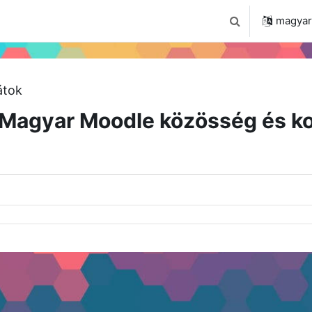
 2024
Tudástár
Regisztráció a portálon
magyar ‎
Keresési bemenet
átok
Magyar Moodle közösség és ko