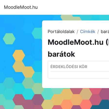
Tovább a fő tartalomhoz
MoodleMoot.hu
Kezdőoldal
Program
MoodleMoot
Portáloldalak
Címkék
bar
MoodleMoot.hu (
barátok
ÉRDEKLŐDÉSI KÖR