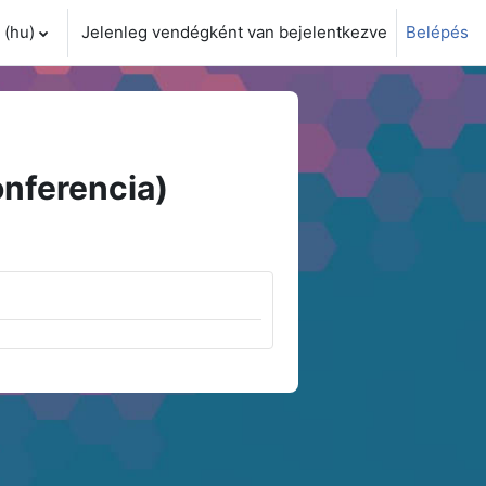
(hu)‎
Jelenleg vendégként van bejelentkezve
Belépés
i adatok váltása
nferencia)