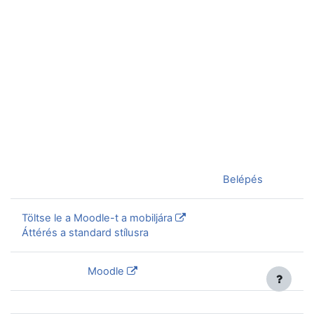
Jelenleg vendégként van bejelentkezve (
Belépés
)
Töltse le a Moodle-t a mobiljára
Áttérés a standard stílusra
Szolgáltatja a
Moodle