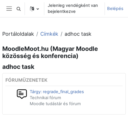
Tovább a fő tartalomhoz
Jelenleg vendégként van
Belépés
Keresési bemeneti adatok váltása
bejelentkezve
Oldalpanel
Portáloldalak
Címkék
adhoc task
MoodleMoot.hu (Magyar Moodle
közösség és konferencia)
adhoc task
FÓRUMÜZENETEK
Tárgy: regrade_final_grades
Technikai fórum
Moodle tudástár és fórum