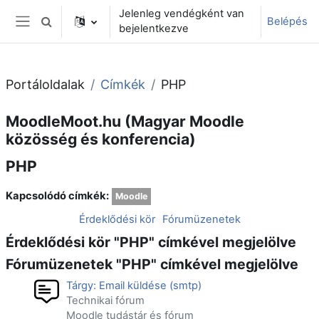
Tovább a fő tartalomhoz
Jelenleg vendégként van
Belépés
Keresési bemeneti adatok váltása
bejelentkezve
Oldalpanel
Portáloldalak
Címkék
PHP
MoodleMoot.hu (Magyar Moodle
közösség és konferencia)
PHP
Kapcsolódó címkék:
Moodle
Érdeklődési kör
Fórumüzenetek
Érdeklődési kör "PHP" címkével megjelölve
Fórumüzenetek "PHP" címkével megjelölve
Tárgy: Email küldése (smtp)
Technikai fórum
Moodle tudástár és fórum