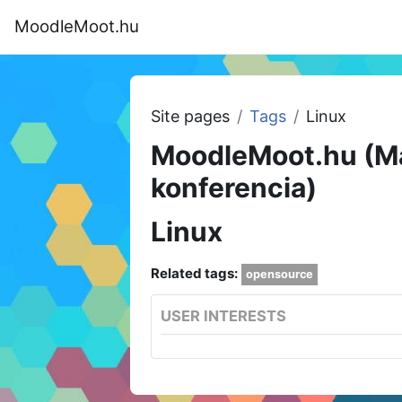
Skip to main content
MoodleMoot.hu
Home
Program
MoodleMoot 202
Site pages
Tags
Linux
MoodleMoot.hu (M
konferencia)
Linux
Related tags:
opensource
USER INTERESTS