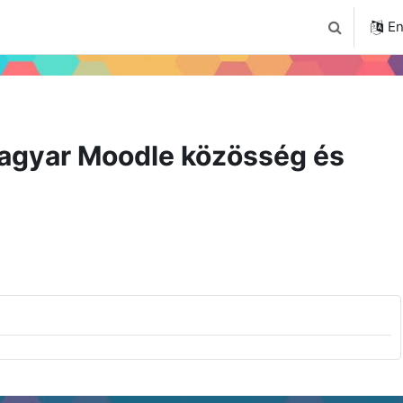
4
Tudástár
Regisztráció a portálon
En
Toggle sear
agyar Moodle közösség és