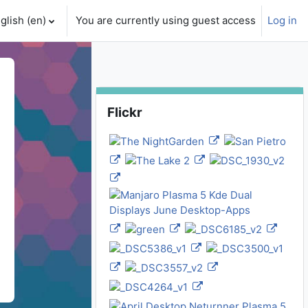
glish ‎(en)‎
You are currently using guest access
Log in
ch input
Skip Flickr
Flickr