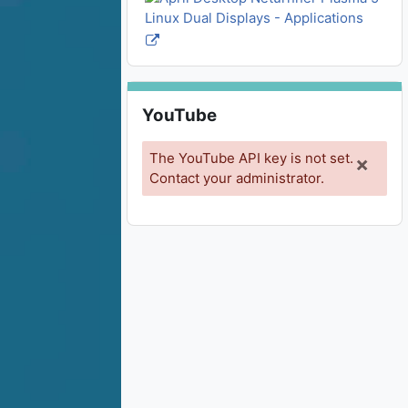
Skip YouTube
YouTube
The YouTube API key is not set.
×
Contact your administrator.
Dism