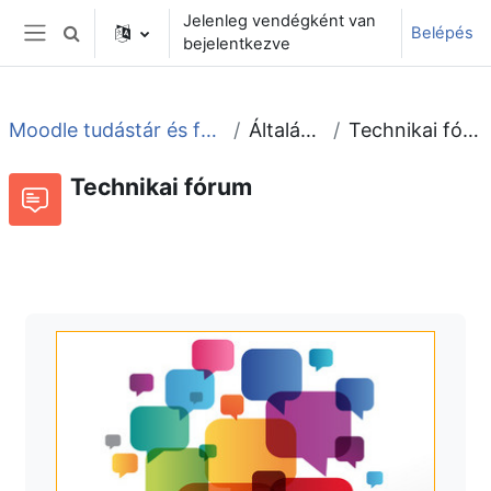
Tovább a fő tartalomhoz
Jelenleg vendégként van
Belépés
Keresési bemeneti adatok váltása
bejelentkezve
Oldalpanel
Moodle tudástár és fórum
Általános
Technikai fórum
Technikai fórum
Fórum
Beszélgetések RSS-hírei