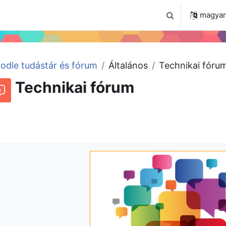
 2024
Tudástár
Regisztráció a portálon
magyar ‎
Keresési bemenet
odle tudástár és fórum
Általános
Technikai fóru
Technikai fórum
órum
Beszélgetések RSS-hírei