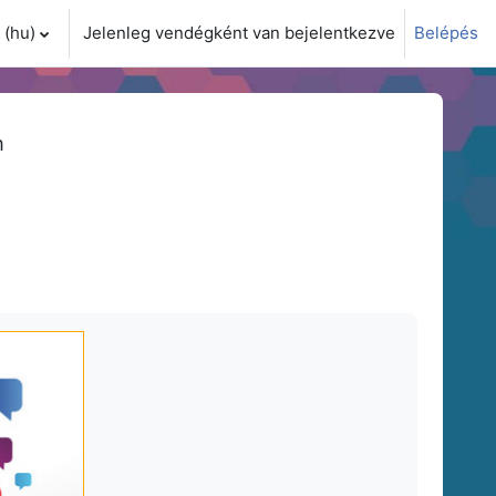
(hu)‎
Jelenleg vendégként van bejelentkezve
Belépés
i adatok váltása
m