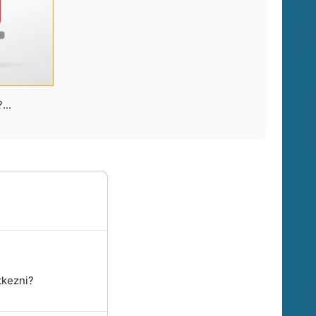
...
tkezni?