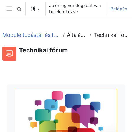
Tovább a fő tartalomhoz
Jelenleg vendégként van
Belépés
Keresési bemeneti adatok váltása
bejelentkezve
Oldalpanel
Moodle tudástár és fórum
Általános
Technikai fórum
Technikai fórum
Fórum
Beszélgetések RSS-hírei