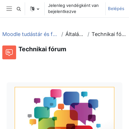
Tovább a fő tartalomhoz
Jelenleg vendégként van
Belépés
Keresési bemeneti adatok váltása
bejelentkezve
Oldalpanel
Moodle tudástár és fórum
Általános
Technikai fórum
Technikai fórum
Fórum
Beszélgetések RSS-hírei