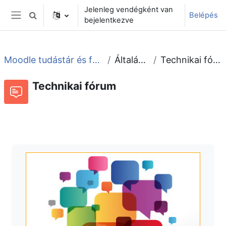
Tovább a fő tartalomhoz
Jelenleg vendégként van
Belépés
Keresési bemeneti adatok váltása
bejelentkezve
Oldalpanel
Moodle tudástár és fórum
Általános
Technikai fórum
Technikai fórum
Fórum
Beszélgetések RSS-hírei