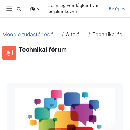
Tovább a fő tartalomhoz
Jelenleg vendégként van
Belépés
Keresési bemeneti adatok váltása
bejelentkezve
Oldalpanel
Moodle tudástár és fórum
Általános
Technikai fórum
Technikai fórum
Fórum
Beszélgetések RSS-hírei