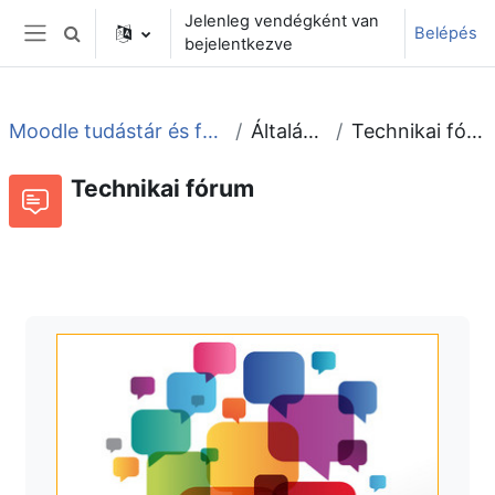
Tovább a fő tartalomhoz
Jelenleg vendégként van
Belépés
Keresési bemeneti adatok váltása
bejelentkezve
Oldalpanel
Moodle tudástár és fórum
Általános
Technikai fórum
Technikai fórum
Fórum
Beszélgetések RSS-hírei