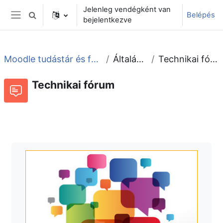
Tovább a fő tartalomhoz
Jelenleg vendégként van
Belépés
Keresési bemeneti adatok váltása
bejelentkezve
Oldalpanel
Moodle tudástár és fórum
Általános
Technikai fórum
Technikai fórum
Fórum
Beszélgetések RSS-hírei