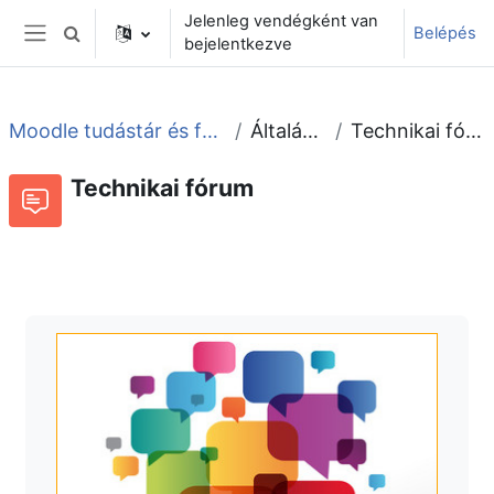
Tovább a fő tartalomhoz
Jelenleg vendégként van
Belépés
Keresési bemeneti adatok váltása
bejelentkezve
Oldalpanel
Moodle tudástár és fórum
Általános
Technikai fórum
Technikai fórum
Fórum
Beszélgetések RSS-hírei