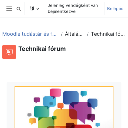
Tovább a fő tartalomhoz
Jelenleg vendégként van
Belépés
Keresési bemeneti adatok váltása
bejelentkezve
Oldalpanel
Moodle tudástár és fórum
Általános
Technikai fórum
Technikai fórum
Fórum
Beszélgetések RSS-hírei