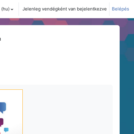
(hu)‎
Jelenleg vendégként van bejelentkezve
Belépés
i adatok váltása
m