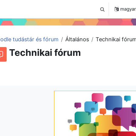
 2024
Tudástár
Regisztráció a portálon
magyar ‎
Keresési bemenet
odle tudástár és fórum
Általános
Technikai fóru
Technikai fórum
órum
Beszélgetések RSS-hírei