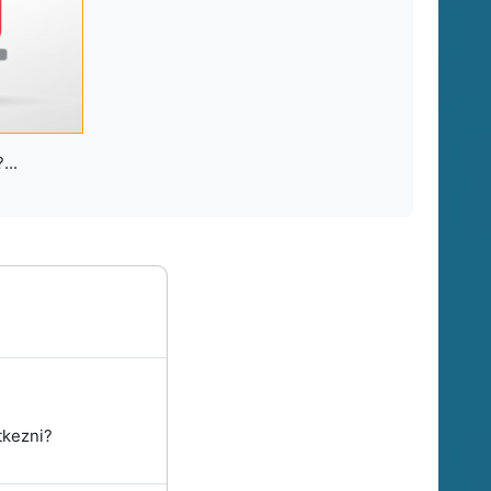
...
tkezni?