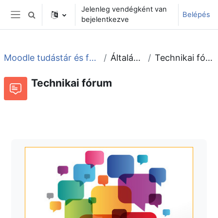
Tovább a fő tartalomhoz
Jelenleg vendégként van
Belépés
Keresési bemeneti adatok váltása
bejelentkezve
Oldalpanel
Moodle tudástár és fórum
Általános
Technikai fórum
Technikai fórum
Fórum
Beszélgetések RSS-hírei