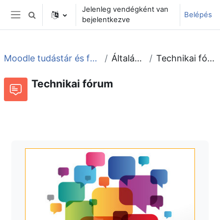
Tovább a fő tartalomhoz
Jelenleg vendégként van
Belépés
Keresési bemeneti adatok váltása
bejelentkezve
Oldalpanel
Moodle tudástár és fórum
Általános
Technikai fórum
Technikai fórum
Fórum
Beszélgetések RSS-hírei