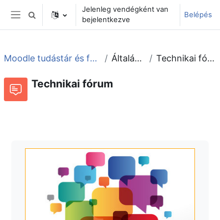
Tovább a fő tartalomhoz
Jelenleg vendégként van
Belépés
Keresési bemeneti adatok váltása
bejelentkezve
Oldalpanel
Moodle tudástár és fórum
Általános
Technikai fórum
Technikai fórum
Fórum
Beszélgetések RSS-hírei