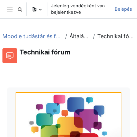
Tovább a fő tartalomhoz
Jelenleg vendégként van
Belépés
Keresési bemeneti adatok váltása
bejelentkezve
Oldalpanel
Moodle tudástár és fórum
Általános
Technikai fórum
Technikai fórum
Fórum
Beszélgetések RSS-hírei