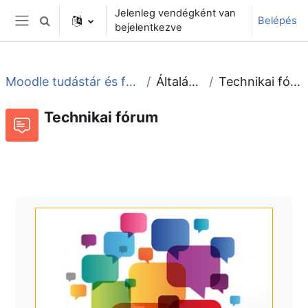
Tovább a fő tartalomhoz
Jelenleg vendégként van
Belépés
Keresési bemeneti adatok váltása
bejelentkezve
Oldalpanel
Moodle tudástár és fórum
Általános
Technikai fórum
Technikai fórum
Fórum
Beszélgetések RSS-hírei