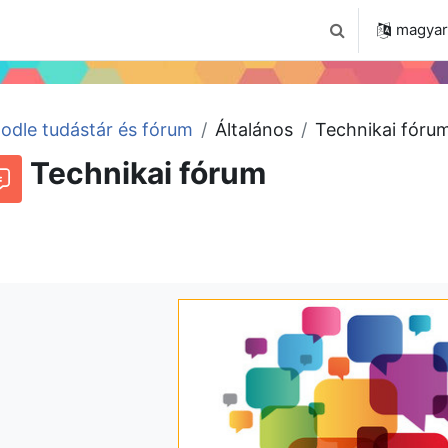
 2024
Tudástár
Regisztráció a portálon
magyar ‎
Keresési bemenet
odle tudástár és fórum
Általános
Technikai fóru
Technikai fórum
órum
Beszélgetések RSS-hírei