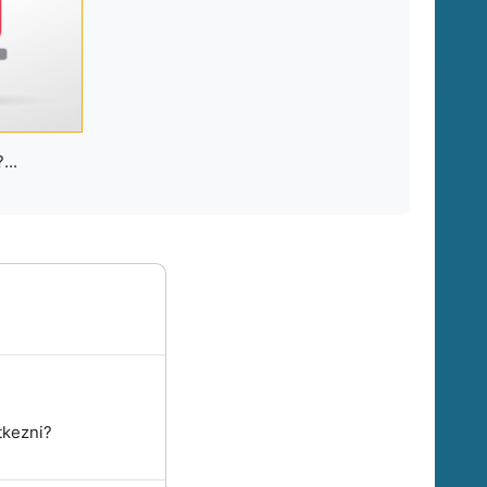
...
tkezni?