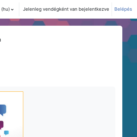
(hu)‎
Jelenleg vendégként van bejelentkezve
Belépés
i adatok váltása
m