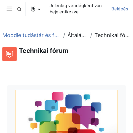
Tovább a fő tartalomhoz
Jelenleg vendégként van
Belépés
Keresési bemeneti adatok váltása
bejelentkezve
Oldalpanel
Moodle tudástár és fórum
Általános
Technikai fórum
Technikai fórum
Fórum
Beszélgetések RSS-hírei