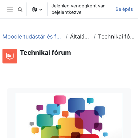
Tovább a fő tartalomhoz
Jelenleg vendégként van
Belépés
Keresési bemeneti adatok váltása
bejelentkezve
Oldalpanel
Moodle tudástár és fórum
Általános
Technikai fórum
Technikai fórum
Fórum
Beszélgetések RSS-hírei