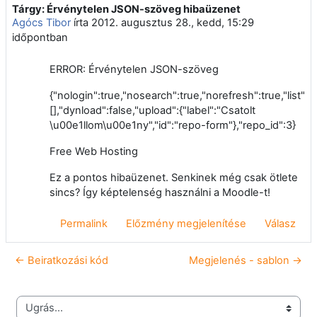
Tárgy: Érvénytelen JSON-szöveg hibaüzenet
Válaszok szám: 0
Agócs Tibor
írta
2012. augusztus 28., kedd, 15:29
időpontban
ERROR: Érvénytelen JSON-szöveg
{"nologin":true,"nosearch":true,"norefresh":true,"list":
[],"dynload":false,"upload":{"label":"Csatolt
\u00e1llom\u00e1ny","id":"repo-form"},"repo_id":3}
Free Web Hosting
Ez a pontos hibaüzenet. Senkinek még csak ötlete
sincs? Így képtelenség használni a Moodle-t!
Permalink
Előzmény megjelenítése
Válasz
← Beiratkozási kód
Megjelenés - sablon →
Ugrás...