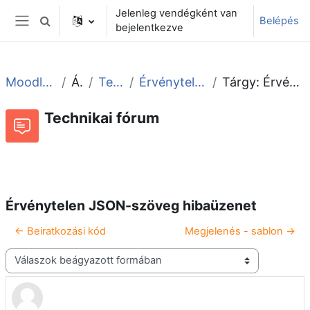
Tovább a fő tartalomhoz
Jelenleg vendégként van
Belépés
Keresési bemeneti adatok váltása
bejelentkezve
Oldalpanel
Moodle tudástár és fórum
Általános
Technikai fórum
Érvénytelen JSON-szöveg hibaüzenet
Tárgy: Érvénytelen JSON-szöveg hibaüzenet
Technikai fórum
Beszélgetések RSS-hírei
Fórum
Érvénytelen JSON-szöveg hibaüzenet
← Beiratkozási kód
Megjelenés - sablon →
Megjelenítési mód